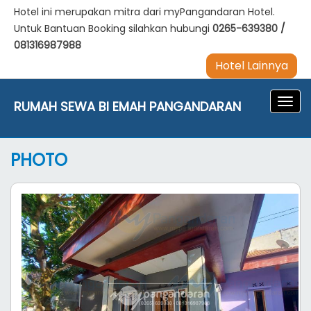
Hotel ini merupakan mitra dari myPangandaran Hotel.
Untuk Bantuan Booking silahkan hubungi
0265-639380
/
081316987988
Hotel Lainnya
Navig
RUMAH SEWA BI EMAH PANGANDARAN
PHOTO